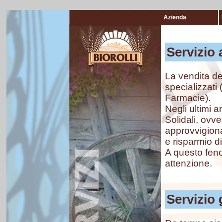
Azienda
Servizio 
La vendita dei
specializzati
Farmacie).
Negli ultimi a
Solidali, ovv
approvvigionar
e risparmio d
A questo feno
attenzione.
Servizio