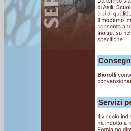
Da tempo siam
di Asili, Scuo
cibi di qualità
Il moderno im
consente anch
Inoltre, su ri
specifiche.
Consegna
Biorolli
conseg
convenzionati
Servizi p
Il vincolo in
ha indotto a 
Forniamo dire