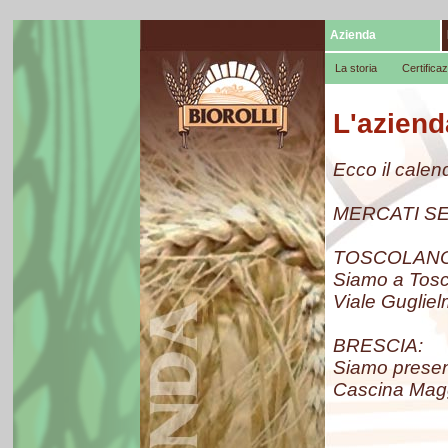
Azienda
La storia
Certificaz
L'aziend
Ecco il calend
MERCATI SE
TOSCOLANO
Siamo a Tosc
Viale Guglie
BRESCIA:
Siamo present
Cascina Mag